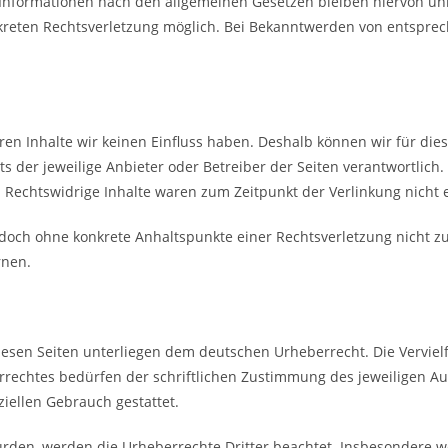
Informationen nach den allgemeinen Gesetzen bleiben hiervon unb
onkreten Rechtsverletzung möglich. Bei Bekanntwerden von entspr
eren Inhalte wir keinen Einfluss haben. Deshalb können wir für die
ts der jeweilige Anbieter oder Betreiber der Seiten verantwortlich
. Rechtswidrige Inhalte waren zum Zeitpunkt der Verlinkung nicht 
 jedoch ohne konkrete Anhaltspunkte einer Rechtsverletzung nicht
rnen.
diesen Seiten unterliegen dem deutschen Urheberrecht. Die Vervielf
rechtes bedürfen der schriftlichen Zustimmung des jeweiligen Aut
ziellen Gebrauch gestattet.
 wurden, werden die Urheberrechte Dritter beachtet. Insbesondere we