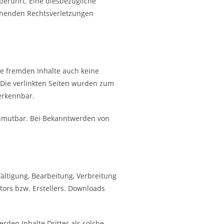
erührt. Eine diesbezügliche
echenden Rechtsverletzungen
se fremden Inhalte auch keine
. Die verlinkten Seiten wurden zum
erkennbar.
 zumutbar. Bei Bekanntwerden von
ältigung, Bearbeitung, Verbreitung
ors bzw. Erstellers. Downloads
rden Inhalte Dritter als solche